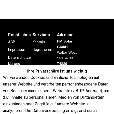
Rechtliches
Services
Adresse
FM Solar
AGB
Kontakt
GmbH
Impressum
Registrieren
Walter-Wezel-
Datenschutzer
Straße 33
klärung
74889
Sinsheim
Ihre Privatsphäre ist uns wichtig
Barrierefreihei
Deutschland
Wir verwenden Cookies und ähnliche Technologien auf
tserklärung
unserer Website und verarbeiten personenbezogene Daten
Widerrufsrecht
von Besucher:innen unserer Webseite (z.B. IP-Adresse), um
Kontakt
z.B. Inhalte zu personalisieren, Medien von Drittanbietern
einzubinden oder Zugriffe auf unsere Website zu
analysieren. Die Datenverarbeitung erfolgt erst durch
      📞 07260 