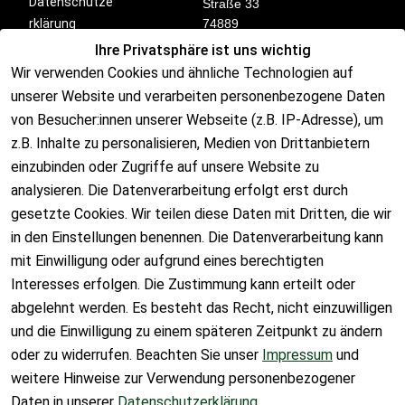
Datenschutze
Straße 33
rklärung
74889
Sinsheim
Ihre Privatsphäre ist uns wichtig
Barrierefreihei
Deutschland
Wir verwenden Cookies und ähnliche Technologien auf
tserklärung
unserer Website und verarbeiten personenbezogene Daten
Widerrufsrech
von Besucher:innen unserer Webseite (z.B. IP-Adresse), um
t
Kontakt
z.B. Inhalte zu personalisieren, Medien von Drittanbietern
einzubinden oder Zugriffe auf unsere Website zu
analysieren. Die Datenverarbeitung erfolgt erst durch
      📞 07260 
gesetzte Cookies. Wir teilen diese Daten mit Dritten, die wir
8499914

in den Einstellungen benennen. Die Datenverarbeitung kann
mit Einwilligung oder aufgrund eines berechtigten
Interesses erfolgen. Die Zustimmung kann erteilt oder
abgelehnt werden. Es besteht das Recht, nicht einzuwilligen
und die Einwilligung zu einem späteren Zeitpunkt zu ändern
      ✉️ 
info@fm-
oder zu widerrufen. Beachten Sie unser
Impressum
und
solar.de

weitere Hinweise zur Verwendung personenbezogener
Daten in unserer
Datenschutzerklärung
.