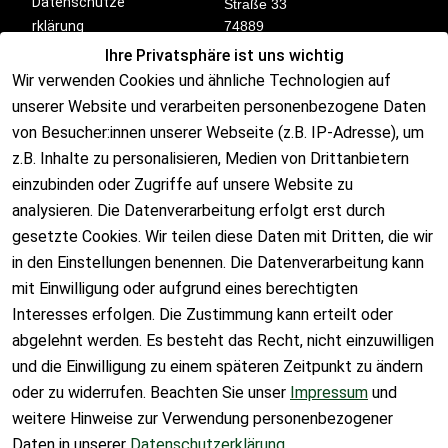
Datenschutze
Straße 33
rklärung
74889
Sinsheim
Ihre Privatsphäre ist uns wichtig
Barrierefreihei
Deutschland
Wir verwenden Cookies und ähnliche Technologien auf
tserklärung
unserer Website und verarbeiten personenbezogene Daten
Widerrufsrech
von Besucher:innen unserer Webseite (z.B. IP-Adresse), um
t
Kontakt
z.B. Inhalte zu personalisieren, Medien von Drittanbietern
einzubinden oder Zugriffe auf unsere Website zu
analysieren. Die Datenverarbeitung erfolgt erst durch
      📞 07260 
gesetzte Cookies. Wir teilen diese Daten mit Dritten, die wir
8499914

in den Einstellungen benennen. Die Datenverarbeitung kann
mit Einwilligung oder aufgrund eines berechtigten
Interesses erfolgen. Die Zustimmung kann erteilt oder
abgelehnt werden. Es besteht das Recht, nicht einzuwilligen
und die Einwilligung zu einem späteren Zeitpunkt zu ändern
      ✉️ 
info@fm-
oder zu widerrufen. Beachten Sie unser
Impressum
und
solar.de

weitere Hinweise zur Verwendung personenbezogener
Daten in unserer
Datenschutzerklärung
.